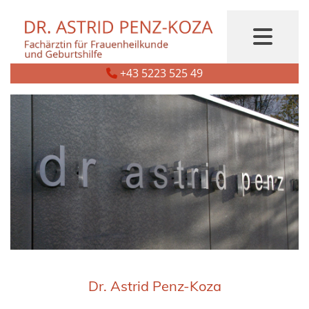
+43 5223 525 49

Dr. Astrid Penz-Koza